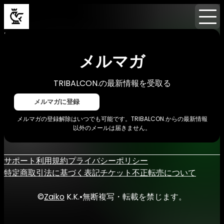
Home
イベント
メルマガ
メルマガ
TRIBALCON.の最新情報を受取る
メルマガに登録
メルマガの登録解除はいつでも可能です。TRIBALCON.からの最新情報
以外のメールは届きません。
サポート
利用規約
プライバシーポリシー
特定商取引法に基づく表記
チケット不正転売について
©
Zaiko
K.K.
•
無断複写・転載を禁じます。