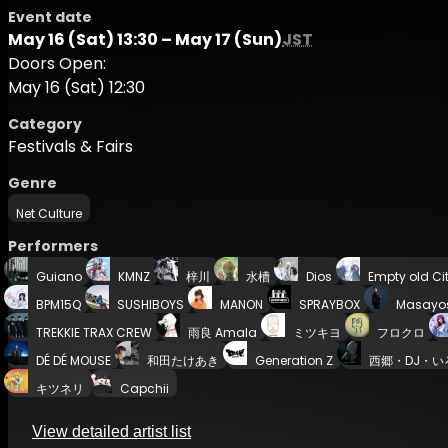
Event date
May 16 (Sat) 13:30 – May 17 (Sun)
JST
Doors Open:
May 16 (Sat) 12:30
Category
Festivals & Fairs
Genre
Net Culture
Performers
Guiano
KMNZ
梓川
水槽
Dios
Empty old Ci
BPM15Q
SUSHIBOYS
MANON
SPRAYBOX
Masayos
TREKKIE TRAX CREW
雨良 Amala
ミツキヨ
フロクロ
DÉ DÉ MOUSE
和田たけあき
Generation Z
西郷・DJ・い
キツネリ
Capchii
View detailed artist list