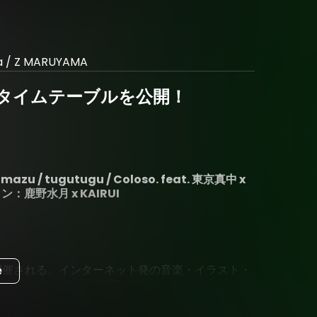
ia / Z MARUYAMA
26」最終タイムテーブルを公開！
 / tugutugu / Coloso. feat. 東京真中 x
ン：鹿野水月 x KAIRUI
に開催される、インターネット発の音楽・イラスト・
e
ス『NIGHT HIKE -scramble-