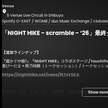
Venue
5 Venue Live Circuit in Shibuya
Spotify O-EAST / WOMB / duo Music Exchange / clubas
「NIGHT HIKE - scramble - ‘
【追加ラインナップ】
『超かぐや姫!』『NIGHT HIKE』コラボステージ / tsuchifumazu
葱びーだま × 椎乃味醂（トークセッション）
/ トークセッショ
https://nighthike.net/news/fETxYSCA
5月16日（土）・17日（日）の2日間、渋谷の5会場を舞台
Show mor
映像など、多彩なネットカルチャーを軸としたミュージック＆アートフェ
’26』。