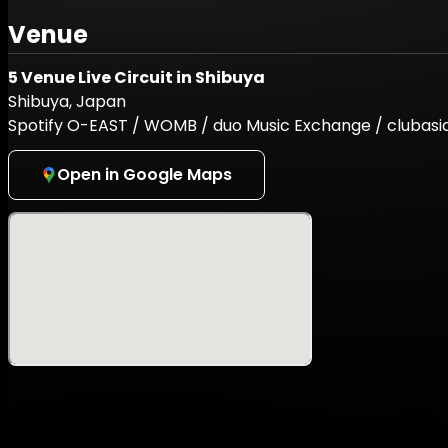
迫る2週間後の開催に向けて、情報解禁第5弾では、大型コ
禁いたします。
Venue
総勢100組を超えるアーティストやクリエイターが集結し、
5 Venue Live Circuit in Shibuya
クセッションなど、多彩なプログラムを5会場で展開。ネッ
Shibuya, Japan
根を越えてカルチャーが交わるその光景は、まさに渋谷のスクラン
scramble-』ならではの景色です。ここでしか体験でき
Spotify O-EAST / WOMB / duo Music Exchange / clubas
Open in Google Maps
- ラインナップ -
【DAY1】– 5/16(Sat)
Spotify O-EAST：
神山羊 / Dios / 秋山黄色 / Empty old City / 七海うら
コラボステージ
VJ : clocknote. / LAKU
Lighting&Laser : LIGHTING MIURA
PA Operator : Akihiro Morita
duo MUSIC EXCHANGE：
どんぐりず / Fuma no KTR / STARKIDS / BPM15Q / Franz K
SPRAYBOX / kegøn / Pensil.(ライブドローイング） x r-9