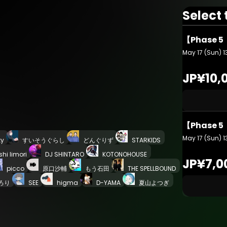
Select 
【Phase 
May 17 (Sun) 1
JP¥10,
【Phase 
May 17 (Sun) 1
ty
すいそうぐらし
どんぐりず
STARKIDS
hi Iimori
DJ SHINTARO
KOTONOHOUSE
JP¥7,0
picco
原口沙輔
もう石田
THE SPELLBOUND
ろり
SEE
higma
D-YAMA
夏山よつぎ