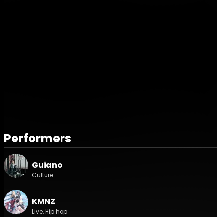
VJ : tsuchifumazu / poifull
Lighting : JUN KIKUCHI
PA Operator : Takaharu Kobayashi
※出演予定のMARZYは、アーティストの都合により出演が
WOMB 2F：
大沢伸一 / hasty / 柊マグネタイト / PAS TASTA / サツキ / 
okadada
VJ : Naohiro Yako / yonayona graphics / HEART BO
Lighting&Laser : Rio Fukukura
PA Operator : wachi
WOMB 4F：
神と和解せよ / Eye / Mwk /書店太郎 / すずめのめ / わらべ / Gy
Performers
WOMB 1F：
BALCOLONY.（トークセッション）/ ゆんゆん電波シンド
Guiano
イ！」 feat. るくあんす・エモコサイン・WHO YOU / Colos
Culture
クセッション）
clubasia：
KMNZ
Masayoshi Iimori / DJ SHINTARO / KOTONOHOUSE /
Live, Hip hop
フロクロ / 窓辺リカ