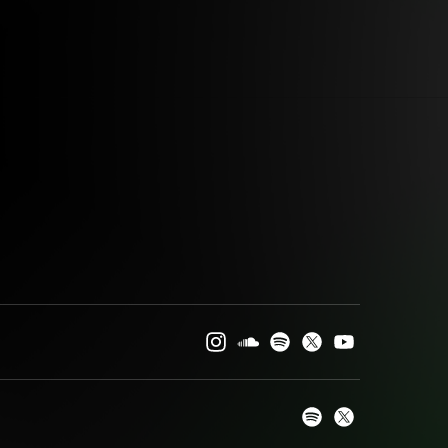
キャンセルとなりました。
八王子P / TAK / 椎乃味醂 / な
きそ / SARUKANI /
MB
r0 / Marble
ローム「音ゲートークセッション & ゲームプレ
o. feat. 東京真中 x 葱びーだま × 椎乃味醂（トー
 TREKKIE TRAX CREW / 雨良 Amala / ミツキヨ /