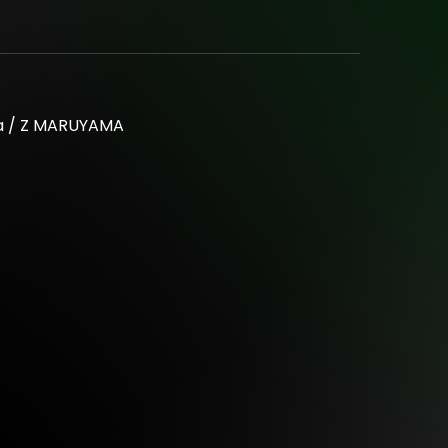
ラボレーション企画を含む最終タイムテーブルを解
音楽ライブはもちろん、ライブドローイングやトー
トとリアルが交錯し、ジャンルやコミュニティの垣
ブル交差点を思わせる、『NIGHT HIKE -
ない、唯一無二の特別な二日間をお届けします。
ia / Z MARUYAMA
ら / すいそうぐらし / 『超かぐや姫!』『NIGHT HIKE』
 Endo / SUSHIBOYS / oops cool / MANON /
06(DJ)